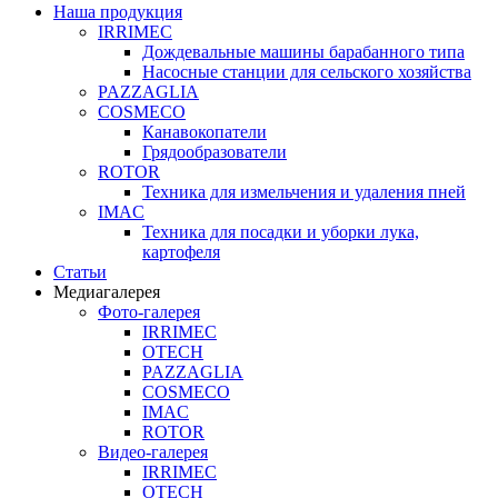
Наша продукция
IRRIMEC
Дождевальные машины барабанного типа
Насосные станции для сельского хозяйства
PAZZAGLIA
COSMECO
Канавокопатели
Грядообразователи
ROTOR
Техника для измельчения и удаления пней
IMAC
Техника для посадки и уборки лука,
картофеля
Статьи
Медиагалерея
Фото-галерея
IRRIMEC
OTECH
PAZZAGLIA
COSMECO
IMAC
ROTOR
Видео-галерея
IRRIMEC
OTECH