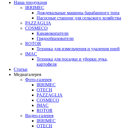
Наша продукция
IRRIMEC
Дождевальные машины барабанного типа
Насосные станции для сельского хозяйства
PAZZAGLIA
COSMECO
Канавокопатели
Грядообразователи
ROTOR
Техника для измельчения и удаления пней
IMAC
Техника для посадки и уборки лука,
картофеля
Статьи
Медиагалерея
Фото-галерея
IRRIMEC
OTECH
PAZZAGLIA
COSMECO
IMAC
ROTOR
Видео-галерея
IRRIMEC
OTECH